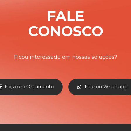
FALE
CONOSCO
Ficou interessado em nossas soluções?
Faça um Orçamento
Fale no Whatsapp