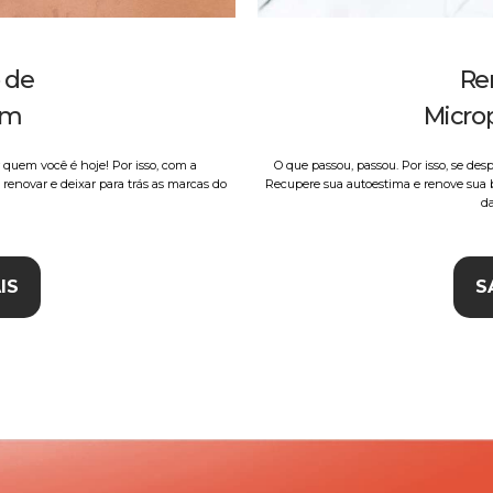
 de
Re
em
Micro
 quem você é hoje! Por isso, com a
O que passou, passou. Por isso, se de
renovar e deixar para trás as marcas do
Recupere sua autoestima e renove sua
d
IS
S