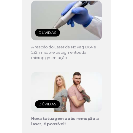
DÚVIDAS
A reação do Laser de Nd yag 1064 e
532nm sobre os pigmentos da
micropigmentação
DÚVIDAS
Nova tatuagem após remoção a
laser, é possível?