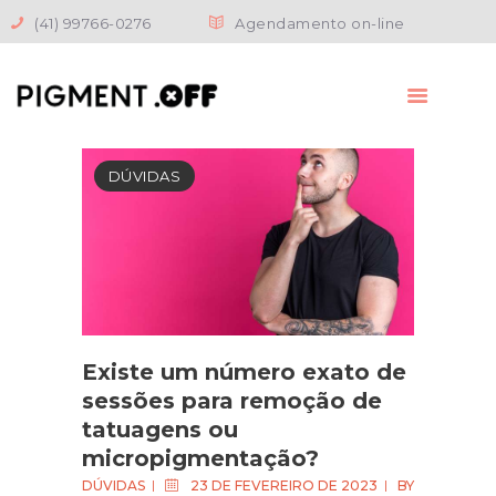
(41) 99766-0276
Agendamento on-line
HOME
DÚVIDAS
A PIGMENT.OFF
TRATAMENTOS
BLOG
ORÇAMENTO
CONTATO
Existe um número exato de
sessões para remoção de
tatuagens ou
micropigmentação?
DÚVIDAS
23 DE FEVEREIRO DE 2023
BY