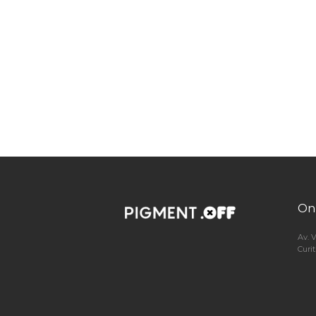
On
Av. 
Curi