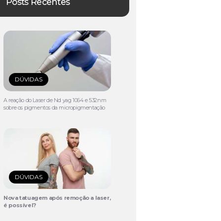
Posts Recentes
DÚVIDAS
A reação do Laser de Nd yag 1064 e 532nm
sobre os pigmentos da micropigmentação
DÚVIDAS
Nova tatuagem após remoção a laser,
é possível?