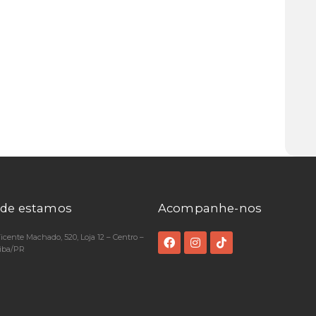
de estamos
Acompanhe-nos
Vicente Machado, 520, Loja 12 – Centro –
tiba/PR