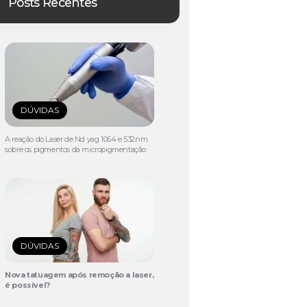
Posts Recentes
DÚVIDAS
A reação do Laser de Nd yag 1064 e 532nm
sobre os pigmentos da micropigmentação
DÚVIDAS
Nova tatuagem após remoção a laser,
é possível?