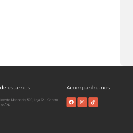
de estamos
Acompanhe-nos
Vicente Machado, 520, Loja 12 – Centro –
tiba/PR