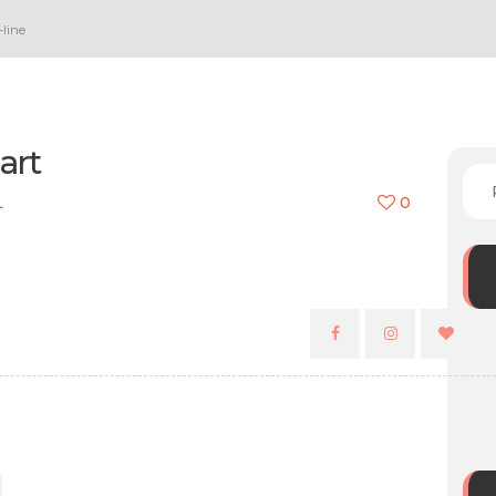
HOME
line
A PIGMENT.OFF
TRATAMENTOS
BLOG
art
ORÇAMENTO
L
0
CONTATO