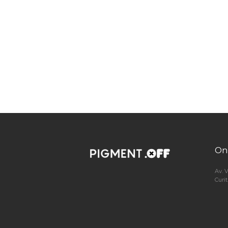
On
Av. 
Curi